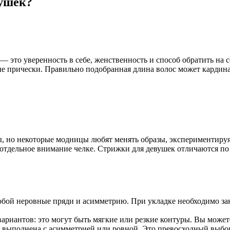
вушек?
— это уверенность в себе, женственность и способ обратить на
е прически. Правильно подобранная длина волос может кардина
 но некоторые модницы любят менять образы, экспериментируя
 отдельное внимание челке. Стрижки для девушек отличаются по
обой неровные пряди и асимметрию. При укладке необходимо за
ариантов: это могут быть мягкие или резкие контуры. Вы может
ь выполнена с асимметрией или ровной. Это превосходный выб