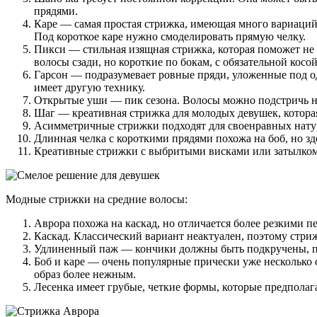
прядями.
Каре — самая простая стрижка, имеющая много вариаций. 
Под короткое каре нужно смоделировать прямую челку.
Пикси — стильная изящная стрижка, которая поможет не 
волосы сзади, но короткие по бокам, с обязательной кос
Гарсон — подразумевает ровные пряди, уложенные под о
имеет другую технику.
Открытые уши — пик сезона. Волосы можно подстричь на
Шаг — креативная стрижка для молодых девушек, которая 
Асимметричные стрижки подходят для своенравных натур.
Длинная челка с короткими прядями похожа на боб, но зде
Креативные стрижки с выбритыми висками или затылком —
Модные стрижки на средние волосы:
Аврора похожа на каскад, но отличается более резкими 
Каскад. Классический вариант неактуален, поэтому стри
Удлиненный паж — кончики должны быть подкручены, пре
Боб и каре — очень популярные прически уже несколько 
образ более нежным.
Лесенка имеет грубые, четкие формы, которые предполага