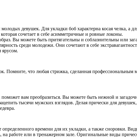
олодых девушек. Для укладки боб характерна косая челка, а дл
 которая сочетает в себе асимметричные и ровные локоны.
образ. Вы можете быть притягательны и соблазнительны или за
ярность среди молодежи. Они сочетают в себе экстравагантност
 ярусом.
. Помните, что любая стрижка, сделанная профессиональным ма
 поможет вам преобразиться. Вы можете быть нежной и загадочн
зацепить тысячи мужских взглядов. Делая прически для девушек,
едевра.
 определенного времени для их укладки, а также сноровки. Виды
, на работе или в тренажерном зале. Оригинальные виды причес