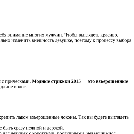
 себя внимание многих мужчин. Чтобы выглядеть красиво,
льно изменить внешность девушке, поэтому к процессу выбора
 с прическами.
Модные стрижки 2015 — это взъерошенные
 длине волос.
крепить лаком взъерошенные локоны. Так вы будете выглядеть
е быть сразу нежной и дерзкой.
ор для девушек с короткими, послушными, невьющимися