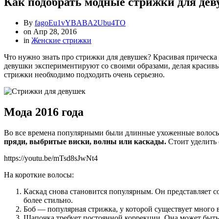
Как подобрать модные стрижки для де
By
fagoEu1vYBABA2Ubu4TO
on
Апр 28, 2016
in
Женские стрижки
Что нужно знать про стрижки для девушек? Красивая прическа 
девушки экспериментируют со своими образами, делая красивы
стрижки необходимо подходить очень серьезно.
Мода 2016 года
Во все времена популярными были длинные ухоженные волосы,
пряди, выбритые виски, волны или каскады.
Стоит уделить
https://youtu.be/mTsd8sJwNt4
На короткие волосы:
Каскад снова становится популярным. Он представляет с
более стильно.
Боб — популярная стрижка, у которой существует много в
Шапочка требует постоянной коррекции. Она может быт