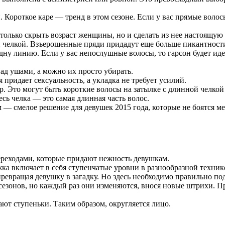
Короткое каре — тренд в этом сезоне. Если у вас прямые волосы,
только скрыть возраст женщины, но и сделать из нее настоящую
ой челкой. Взъерошенные пряди придадут еще больше пикантност
дну линию. Если у вас непослушные волосы, то гарсон будет ид
д ушами, а можно их просто убирать.
придает сексуальность, а укладка не требует усилий.
 Это могут быть короткие волосы на затылке с длинной челкой 
сь челка — это самая длинная часть волос.
 смелое решение для девушек 2015 года, которые не боятся ме
переходами, которые придают нежность девушкам.
жка включает в себя ступенчатые уровни в разнообразной техник
вращая девушку в загадку. Но здесь необходимо правильно под
сезонов, но каждый раз они изменяются, внося новые штрихи. П
ют ступеньки. Таким образом, округляется лицо.